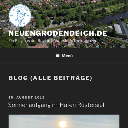
Zum
Inhalt
springen
NEUENGRODENDEICH.DE
Ein Blog aus der Region Rüstersiel Wilhelmshaven
Menü
BLOG (ALLE BEITRÄGE)
VERÖFFENTLICHT
19. AUGUST 2019
AM
Sonnenaufgang im Hafen Rüstersiel