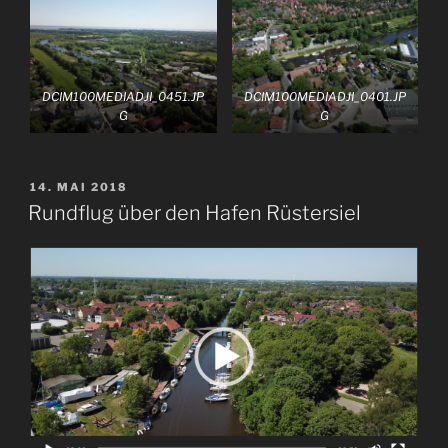
DCIM100MEDIADJI_0451.JP
DCIM100MEDIADJI_0401.JP
G
G
VERÖFFENTLICHT
14. MAI 2018
AM
Rundflug über den Hafen Rüstersiel